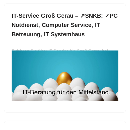
IT-Service Groß Gerau – ↗️SNKB: ✓PC
Notdienst, Computer Service, IT
Betreuung, IT Systemhaus
Erfahren Sie über IT-Service für Groß Gerau bei
↗️SNKB und ✓PC Notdienst, IT Betreuung,
Computer Service, IT Systemhaus. SNKB, Ihr IT
Fachmann für 64521 Groß Gerau – sofort ✓IT
Betreuung, ✓Computer Service, ✓IT-Service, ✓PC
Notdienst oder ✓IT Systemhaus. Innovative
Lösungen, nur einen Schritt entfernt ✉.