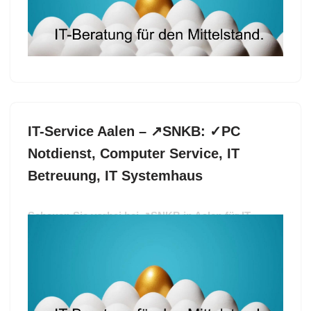
Systemhaus für Rainau? ➡️ SNKB, Ihr IT Fachmann.
Mit uns an Ihrer Seite ✉.
IT-Service Aalen – ↗️SNKB: ✓PC
Notdienst, Computer Service, IT
Betreuung, IT Systemhaus
Schauen Sie vorbei bei ↗️SNKB in Aalen für IT-
Service oder ✓IT Betreuung, Computer Service, PC
Notdienst, IT Systemhaus. ✓Computer Service, ✓IT-
Service, ✓IT Betreuung, ✓PC Notdienst oder ✓IT
Systemhaus – finden Sie ➡️ SNKB, Ihr IT Experte in
Aalen. Ihr Erfolg ist unser Ziel ✉.