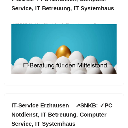
Service, IT Betreuung, IT Systemhaus
↗️SNKB für Waldfischbach-Burgalben stellt zur
Verfügung IT-Service als auch ✓Computer Service,
IT Betreuung, PC Notdienst, IT Systemhaus. ✓IT
Betreuung, ✓Computer Service, ✓IT-Service, ✓PC
Notdienst oder ✓IT Systemhaus? ➡️ SNKB, Ihr IT
Profi für 67714 Waldfischbach-Burgalben. Wir setzen
Ihre Ideen um ✉.
IT-Service Erzhausen – ↗️SNKB: ✓PC
Notdienst, IT Betreuung, Computer
Service, IT Systemhaus