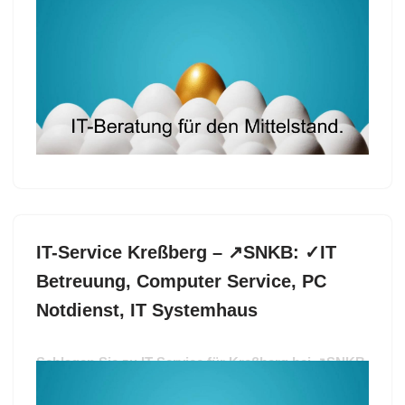
✓PC Notdienst, Computer Service, IT Betreuung, IT
Systemhaus. Erleben Sie ✓IT-Service, ✓IT
Betreuung, ✓Computer Service, ✓PC Notdienst
oder ✓IT Systemhaus für Undenheim? ➡️ SNKB, Ihr
IT Experte. Treten Sie in Kontakt mit uns ✉.
IT-Service Kreßberg – ↗️SNKB: ✓IT
Betreuung, Computer Service, PC
Notdienst, IT Systemhaus
Schlagen Sie zu IT-Service für Kreßberg bei ↗️SNKB
als auch ✓Computer Service, PC Notdienst, IT