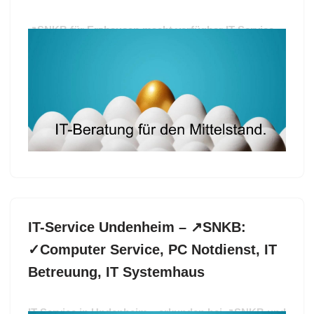
↗️SNKB für Erzhausen macht verfügbar IT-Service
als auch ✓Computer Service, IT Betreuung, PC
Notdienst, IT Systemhaus. Erleben Sie ✓Computer
Service, ✓IT-Service, ✓IT Betreuung, ✓PC Notdienst
oder ✓IT Systemhaus für Erzhausen? ➡️ SNKB, Ihr
IT Profi. Wir machen den Unterschied ✉.
IT-Service Undenheim – ↗️SNKB:
✓Computer Service, PC Notdienst, IT
Betreuung, IT Systemhaus
IT-Service in Undenheim – erkunden bei ↗️SNKB und