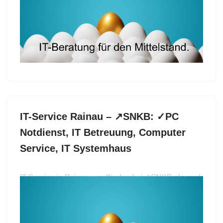
Betreuung, IT Systemhaus. ➡️ SNKB, für Kreßberg –
Ihr IT Experte für ✓Computer Service, ✓IT
Betreuung, ✓IT-Service, ✓PC Notdienst und ✓IT
Systemhaus. Lassen Sie sich von uns begeistern ✉.
IT-Service Rainau – ↗️SNKB: ✓PC
Notdienst, IT Betreuung, Computer
Service, IT Systemhaus
IT-Service in Rainau – auffinden bei ↗️SNKB als auch
✓IT Betreuung, Computer Service, PC Notdienst, IT
Systemhaus. Öffnen Sie ✓IT Betreuung, ✓Computer
Service, ✓IT-Service, ✓PC Notdienst als auch ✓IT