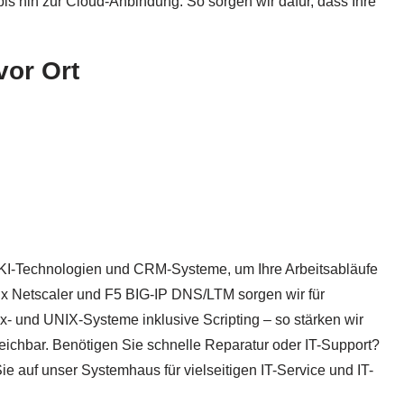
bis hin zur Cloud-Anbindung. So sorgen wir dafür, dass Ihre
vor Ort
en KI-Technologien und CRM-Systeme, um Ihre Arbeitsabläufe
ix Netscaler und F5 BIG-IP DNS/LTM sorgen wir für
x- und UNIX-Systeme inklusive Scripting – so stärken wir
reichbar. Benötigen Sie schnelle Reparatur oder IT-Support?
 auf unser Systemhaus für vielseitigen IT-Service und IT-