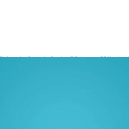
KB als auch ✓Computer Service, IT Betreuung, PC Notdiens
mhaus in 71726 Benningen (Neckar)? ➡️ SNKB, Ihr IT Fachman