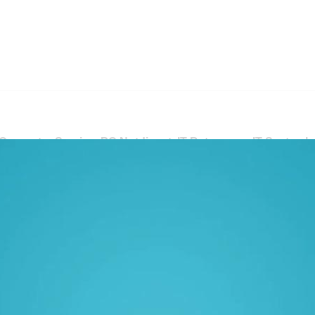
Computer Service, PC Notdienst, IT Betreuung, IT Systemhau
dienst oder ✓IT Systemhaus. Ihr Erfolg beginnt hier ✉.