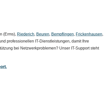
en (Erms),
Riederich
,
Beuren
,
Bempflingen
,
Frickenhausen
,
nd professionellen IT-Dienstleistungen, damit Ihre
stützung bei Netzwerkproblemen? Unser IT-Support steht
ort.