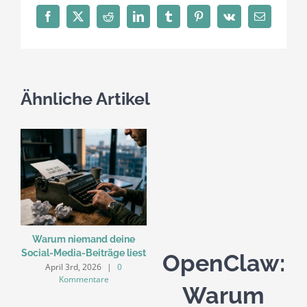
Facebook
X
Reddit
LinkedIn
Tumblr
Pinterest
Vk
E-
Mail
Ähnliche Artikel
Warum niemand deine
Social-Media-Beiträge liest
OpenClaw:
April 3rd, 2026
|
0
Kommentare
Warum