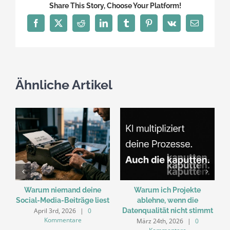
Share This Story, Choose Your Platform!
Facebook
X
Reddit
LinkedIn
Tumblr
Pinterest
Vk
E-
Mail
Ähnliche Artikel
Warum niemand deine
Warum ich Projekte
Social-Media-Beiträge liest
ablehne, wenn die
April 3rd, 2026
|
0
Datenqualität nicht stimmt
Kommentare
März 24th, 2026
|
0