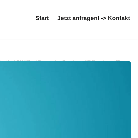
Start
Jetzt anfragen! -> Kontakt
Start
Jetzt anfragen! -> Kontakt
fort bei SNKB: ✓Computer Service, ✓IT-Service, ✓IT
rt sein ✉.